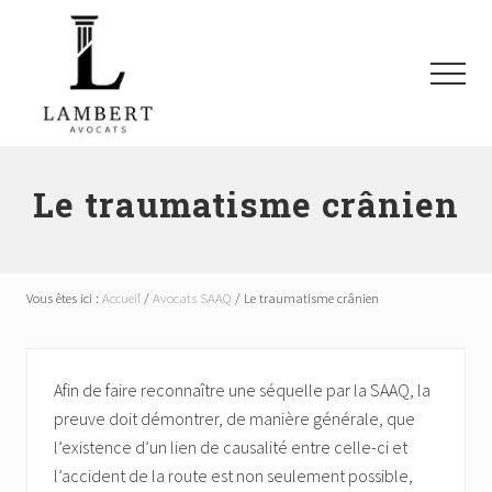
Menu
Passer
Passer
Passer
au
à
au
contenu
la
pied
Menu
principal
barre
de
latérale
page
Avocats
principale
SAAQ,
Responsabilité
Le traumatisme crânien
civile,
Recours
collectifs
à
Vous êtes ici :
Accueil
/
Avocats SAAQ
/
Le traumatisme crânien
Montréal
et
les
environs
Afin de faire reconnaître une séquelle par la SAAQ, la
preuve doit démontrer, de manière générale, que
l’existence d’un lien de causalité entre celle-ci et
l’accident de la route est non seulement possible,