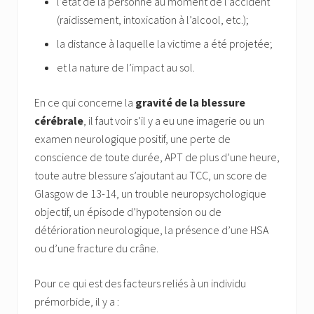
l’état de la personne au moment de l’accident
(raidissement, intoxication à l’alcool, etc.);
la distance à laquelle la victime a été projetée;
et la nature de l’impact au sol.
En ce qui concerne la
gravité de la blessure
cérébrale
, il faut voir s’il y a eu une imagerie ou un
examen neurologique positif, une perte de
conscience de toute durée, APT de plus d’une heure,
toute autre blessure s’ajoutant au TCC, un score de
Glasgow de 13-14, un trouble neuropsychologique
objectif, un épisode d’hypotension ou de
détérioration neurologique, la présence d’une HSA
ou d’une fracture du crâne.
Pour ce qui est des facteurs reliés à un individu
prémorbide, il y a :