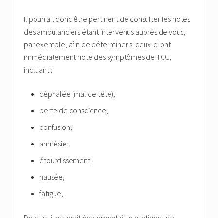
Il pourrait donc être pertinent de consulter les notes
des ambulanciers étant intervenus auprès de vous,
par exemple, afin de déterminer si ceux-ci ont
immédiatement noté des symptômes de TCC,
incluant :
céphalée (mal de tête);
perte de conscience;
confusion;
amnésie;
étourdissement;
nausée;
fatigue;
De plus, il pourrait également être pertinent de