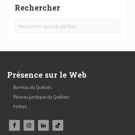
Rechercher
Rechercher
dans
ce
site
Footer
Web
Présence sur le Web
Barreau du Québec
Réseau juridique du Québec
Forbes