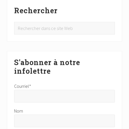
Rechercher
Rechercher
dans
ce
site
Web
S'abonner à notre
infolettre
Courriel*
Nom