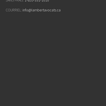
SANS FRAIS:
1-855-331-1010
COURRIEL:
info@lambertavocats.ca