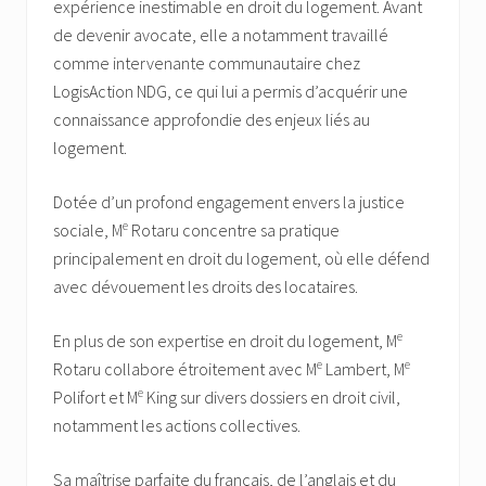
expérience inestimable en droit du logement. Avant
de devenir avocate, elle a notamment travaillé
comme intervenante communautaire chez
LogisAction NDG, ce qui lui a permis d’acquérir une
connaissance approfondie des enjeux liés au
logement.
Dotée d’un profond engagement envers la justice
e
sociale, M
Rotaru concentre sa pratique
principalement en droit du logement, où elle défend
avec dévouement les droits des locataires.
e
En plus de son expertise en droit du logement, M
e
e
Rotaru collabore étroitement avec M
Lambert, M
e
Polifort et M
King sur divers dossiers en droit civil,
notamment les actions collectives.
Sa maîtrise parfaite du français, de l’anglais et du