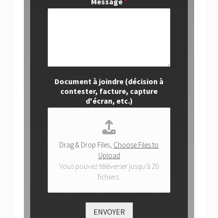
Message
*
Document à joindre (décision à
contester, facture, capture
d'écran, etc.)
Drag & Drop Files,
Choose Files to
Upload
Vous pouvez téléverser jusqu’à 20
fichiers.
ENVOYER