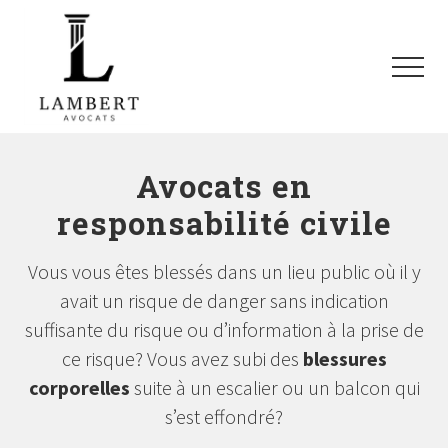
Menu
Passer
Passer
Passer
au
à
au
contenu
la
pied
Menu
principal
barre
de
latérale
page
Avocats
principale
SAAQ,
Responsabilité
Avocats en
civile,
responsabilité civile
Recours
collectifs
à
Vous vous êtes blessés dans un lieu public où il y
Montréal
et
avait un risque de danger sans indication
les
suffisante du risque ou d’information à la prise de
environs
ce risque? Vous avez subi des
blessures
corporelles
suite à un escalier ou un balcon qui
s’est effondré?