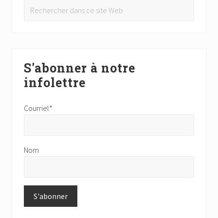
Rechercher
dans
ce
site
Web
S'abonner à notre
infolettre
Courriel*
Nom