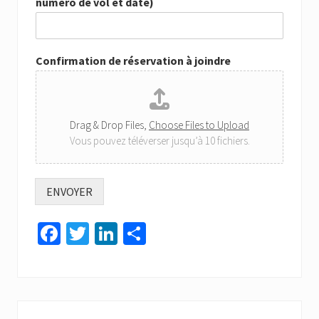
numéro de vol et date)
Confirmation de réservation à joindre
Drag & Drop Files,
Choose Files to Upload
Vous pouvez téléverser jusqu’à 10 fichiers.
ENVOYER
Fa
T
Li
Pa
ce
wi
nk
rt
b
tt
ed
ag
o
er
In
er
Barre