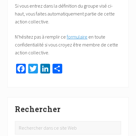
Si vous entrez dans la définition du groupe visé ci-
haut, vous faites automatiquement partie de cette
action collective.
N’hésitez pas à remplir ce
formulaire
en toute
confidentialité si vous croyez être membre de cette
action collective.
Fa
T
Li
Pa
ce
wi
nk
rt
b
tt
ed
ag
o
er
In
er
Barre
ok
Rechercher
latérale
principale
Rechercher
dans