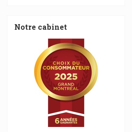
ce
site
Web
Notre cabinet