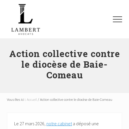
Menu
Passer
Passer
Passer
au
à
au
contenu
la
pied
Menu
principal
barre
de
latérale
page
Avocats
principale
SAAQ,
Responsabilité
Action collective contre
civile,
le diocèse de Baie-
Recours
collectifs
Comeau
à
Montréal
et
les
environs
Vous êtes ici :
Accueil
/
Action collective contre le diocèse de Baie-Comeau
Le 27 mars 2026,
notre cabinet
a déposé une