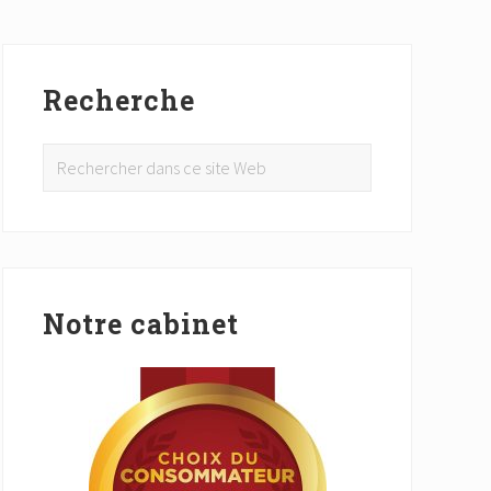
Barre
latérale
Recherche
principale
Rechercher
dans
ce
site
Web
Notre cabinet