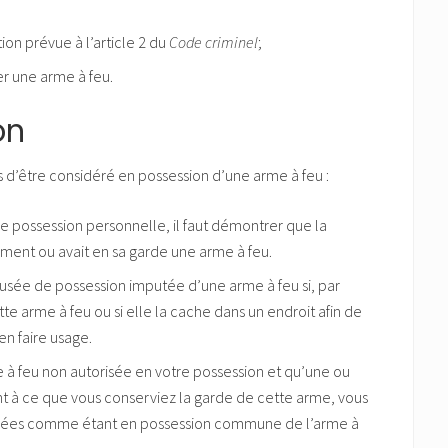
ion prévue à l’article 2 du
Code criminel
;
er une arme à feu.
on
çons d’être considéré en possession d’une arme à feu :
e possession personnelle, il faut démontrer que la
ment ou avait en sa garde une arme à feu.
usée de possession imputée d’une arme à feu si, par
 arme à feu ou si elle la cache dans un endroit afin de
en faire usage.
e à feu non autorisée en votre possession et qu’une ou
nt à ce que vous conserviez la garde de cette arme, vous
dérées comme étant en possession commune de l’arme à