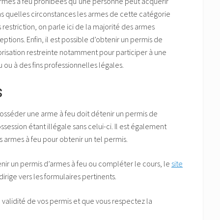
rmes à feu prohibées qu’une personne peut acquérir
ns quelles circonstances les armes de cette catégorie
estriction, on parle ici de la majorité des armes
ions. Enfin, il est possible d’obtenir un permis de
orisation restreinte notamment pour participer à une
 ou à des fins professionnelles légales.
s
osséder une arme à feu doit détenir un permis de
ssession étant illégale sans celui-ci. Il est également
 armes à feu pour obtenir un tel permis.
enir un permis d’armes à feu ou compléter le cours, le
site
irige vers les formulaires pertinents.
 validité de vos permis et que vous respectez la