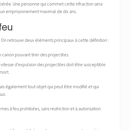
ibérée. Une personne qui commet cette infraction sera
r un emprisonnement maximal de dix ans.
feu
. On retrouve deux éléments principaux à cette définition :
n canon pouvant tirer des projectiles.
a vitesse d’expulsion des projectiles doit être susceptible
mort.
ais également tout objet qui peut être modifié et qui
us.
 armes à feu prohibées, sans restriction et à autorisation