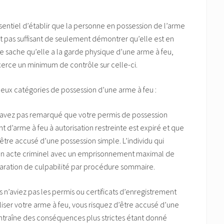
ssentiel d’établir que la personne en possession de l’arme
’est pas suffisant de seulement démontrer qu’elle est en
ée sache qu’elle a la garde physique d’une arme à feu,
exerce un minimum de contrôle sur celle-ci.
a deux catégories de possession d’une arme à feu :
 n’avez pas remarqué que votre permis de possession
t d’arme à feu à autorisation restreinte est expiré et que
être accusé d’une possession simple. L’individu qui
’un acte criminel avec un emprisonnement maximal de
claration de culpabilité par procédure sommaire.
us n’aviez pas les permis ou certificats d’enregistrement
iser votre arme à feu, vous risquez d’être accusé d’une
ntraîne des conséquences plus strictes étant donné