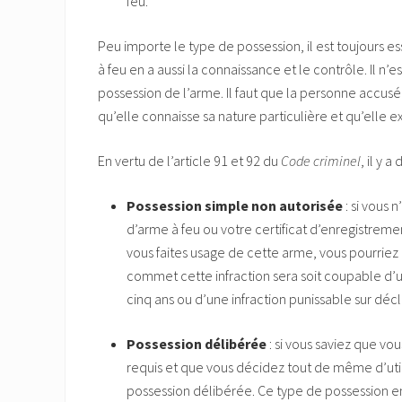
feu.
Peu importe le type de possession, il est toujours e
à feu en a aussi la connaissance et le contrôle. Il n
possession de l’arme. Il faut que la personne accus
qu’elle connaisse sa nature particulière et qu’elle 
En vertu de l’article 91 et 92 du
Code criminel
, il y 
Possession simple non autorisée
: si vous
d’arme à feu ou votre certificat d’enregistremen
vous faites usage de cette arme, vous pourriez 
commet cette infraction sera soit coupable d
cinq ans ou d’une infraction punissable sur dé
Possession délibérée
: si vous saviez que vo
requis et que vous décidez tout de même d’util
possession délibérée. Ce type de possession e