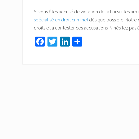
Si vous êtes accusé de violation de la Loi sur les ar
spécialisé en droit criminel
dès que possible. Notre 
droits et à contester ces accusations. N
’hésitez pas 
Fa
T
Li
Pa
ce
wi
nk
rt
b
tt
ed
ag
o
er
In
er
ok