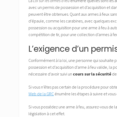
La
Loi sur les armes à feu
énumère quelles sont les a
avec un permis de possession et d’acquisition et da
peuvent être obtenues. Quant aux armes à feux sans r
d’épaule, comme les carabines, avec quelques except
possession ou acquisition pour une arme à feu à aut
compétition de tir, pour une collection d’armes à feu
L’exigence d’un permi
Conformément à la loi, une personne qui souhaite p
possession et d’acquisition d’arme à feu valide, la po
nécessaire d’avoir suivi un
cours sur la sécurité
des
Si vous n’êtes pas certain de la procédure pour obt
Web de la GRC
énumère les étapes à suivre et vous d
Si vous possédez une arme à feu, assurez-vous de la
législation à cet effet.