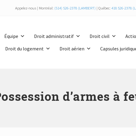
Appelez-nous | Montréal:
(514) 526-2378 (LAMBERT)
| Québec:
418 526-2378 
Équipe
Droit administratif
Droit civil
Actio
Droit du logement
Droit aérien
Capsules juridiqu
ossession d’armes à f