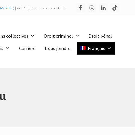
(LAMBERT)
| 24h / 7 jours en cas d'arrestation
Bef
Hea
ns collectives
Droit criminel
Droit pénal
es
Carrière
Nous joindre
Français
eu