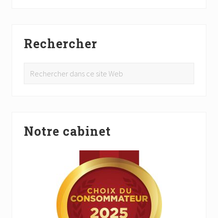
b
tt
ed
ag
o
er
In
er
Barre
ok
Rechercher
latérale
principale
Rechercher
dans
ce
site
Web
Notre cabinet