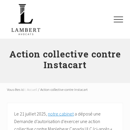
Menu
Passer
Passer
Passer
au
à
au
contenu
la
pied
Menu
principal
barre
de
latérale
page
Avocats
principale
SAAQ,
Responsabilité
Action collective contre
civile,
Instacart
Recours
collectifs
à
Montréal
et
Vous êtes ici :
Accueil
/
Action collective contre Instacart
les
environs
Le 21 juillet 2025,
notre cabinet
a déposé une
Demande d’autorisation d’exercer une action
collective contre Maplebear Canada ULC (ci-après «